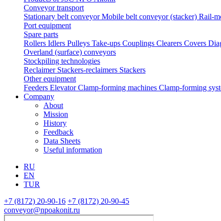
Conveyor transport
Stationary belt conveyor
Mobile belt conveyor (stacker)
Rail-m
Port equipment
Spare parts
Rollers
Idlers
Pulleys
Take-ups
Couplings
Clearers
Covers
Dia
Overland (surface) conveyors
Stockpiling technologies
Reclaimer
Stackers-reclaimers
Stackers
Other equipment
Feeders
Elevator
Clamp-forming machines
Clamp-forming sys
Company
About
Mission
History
Feedback
Data Sheets
Useful information
RU
EN
TUR
+7 (8172) 20-90-16
+7 (8172) 20-90-45
conveyor@npoakonit.ru