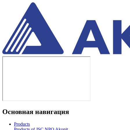
Основная навигация
Products
Products of JSC NPO Akonit