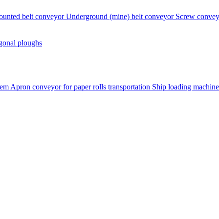
ounted belt conveyor
Underground (mine) belt conveyor
Screw conve
gonal ploughs
tem
Apron conveyor for paper rolls transportation
Ship loading machine