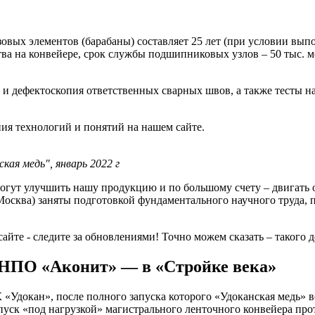
овых элементов (барабаны) составляет 25 лет (при условии вы
ства на конвейере, срок службы подшипниковых узлов – 50 тыс. 
 и дефектоскопия ответственных сварных швов, а также тесты на
ния технологий и понятий на нашем сайте.
ая медь", январь 2022 г
огут улучшить нашу продукцию и по большому счету – двигать о
осква) заняты подготовкой фундаментального научного труда, 
айте - следите за обновлениями! Точно можем сказать – такого д
НПО «Аконит» — в «Стройке века»
 «Удокан», после полного запуска которого «Удоканская медь» 
ск «под нагрузкой» магистрального ленточного конвейера прот