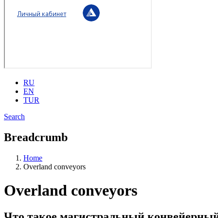
RU
EN
TUR
Search
Breadcrumb
Home
Overland conveyors
Overland conveyors
Что такое магистральный конвейерный 