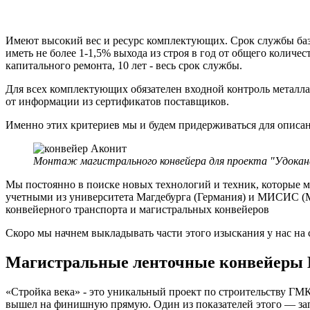
Имеют высокий вес и ресурс комплектующих. Срок службы баз
иметь не более 1-1,5% выхода из строя в год от общего количе
капитального ремонта, 10 лет - весь срок службы.
Для всех комплектующих обязателен входной контроль металла
от информации из сертификатов поставщиков.
Именно этих критериев мы и будем придерживаться для описа
Монтаж магистрального конвейера для проекта "Удоканск
Мы постоянно в поиске новых технологий и техник, которые м
учетными из университета Магдебурга (Германия) и МИСИС (М
конвейерного транспорта и магистральных конвейеров
Скоро мы начнем выкладывать части этого изыскания у нас на с
Магистральные ленточные конвейеры 
«Стройка века» - это уникальный проект по строительству ГМК
вышел на финишную прямую. Один из показателей этого — запу