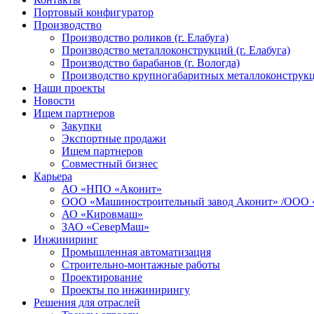
Портовый конфигуратор
Производство
Производство роликов (г. Елабуга)
Производство металлоконструкций (г. Елабуга)
Производство барабанов (г. Вологда)
Производство крупногабаритных металлоконструкц
Наши проекты
Новости
Ищем партнеров
Закупки
Экспортные продажи
Ищем партнеров
Совместный бизнес
Карьера
АО «НПО «Аконит»
ООО «Машиностроительный завод Аконит» /ООО 
АО «Кировмаш»
ЗАО «СеверМаш»
Инжиниринг
Промышленная автоматизация
Строительно-монтажные работы
Проектирование
Проекты по инжинирингу
Решения для отраслей