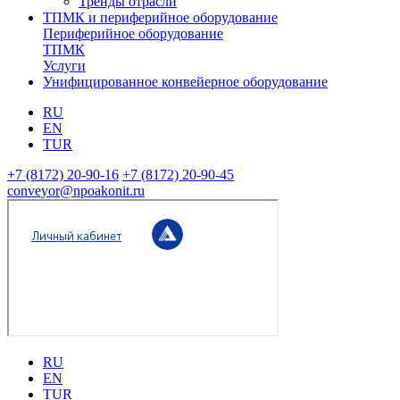
Тренды отрасли
ТПМК и периферийное оборудование
Периферийное оборудование
ТПМК
Услуги
Унифицированное конвейерное оборудование
RU
EN
TUR
+7 (8172) 20-90-16
+7 (8172) 20-90-45
conveyor@npoakonit.ru
RU
EN
TUR