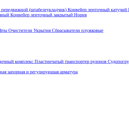
 передвижной (штабелеукладчик)
Конвейер ленточный катучий
азный
Конвейер ленточный закрытый
Нория
фты
Очистители
Укрытия
Сбрасыватели плужковые
дочный комплекс
Пластинчатый транспортер рулонов
Судопогру
ная запорная и регулирующая арматура