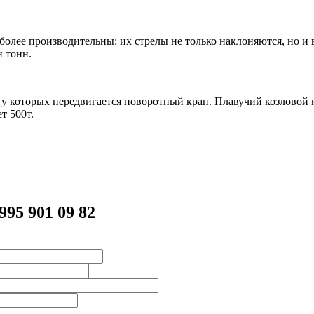
лее производительны: их стрелы не только наклоняются, но и 
н тонн.
ту которых передвигается поворотный кран. Плавучий козловой
т 500т.
995 901 09 82