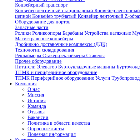
Конвейерный транспорт
Конвейер ленточный стационарный
Конвейер ленточный
цепной
Конвейер трубчатый
Конвейер ленточный Z-обр
Оборудование для портов
Запасные части
Ролики
Роликоопоры
Барабаны
Устройства натяжные
Му
Магистральные конвейеры
Дробильно-доставочные комплексы (ДДК)
Технологии складирования
Реклаймеры
Стакер-реклаймеры
Стакеры
Прочее оборудование
Питатели
Элеватор
Буртоукладочные машины
Буртоукла
ТПМК и периферийное оборудование
ТПМК
Периферийное оборудование
Услуги
Трубопровод
Компания
О нас
Миссия
История
Команда
Отзывы
Вакансии
Политика в области качества
Опросные листы
Полезная информация
Контакты