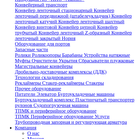
Конвейерный транспорт
Конвейер ленточный стационарный
Конвейер
ленточный передвижной (штабелеукладчик)
Конвейер
ленточный катучий
Конвейер ленточный шахтный
Конвейер винтовой
Конвейер цепной
Конвейер
трубчатый
Конвейер ленточный Z-образный
Конвейер
ленточный закрытый
Нория
Оборудование для портов
Запасные части
Ролики
Роликоопоры
Барабаны
Устройства натяжные
Муфты
Очистители
Укрытия
Сбрасыватели плужковые
Магистральные конвейеры
Дробильно-доставочные комплексы (ДДК)
Технологии складирования
Реклаймеры
Стакер-реклаймеры
Стакеры
Прочее оборудование
Питатели
Элеватор
Буртоукладочные машины
Буртоукладочный комплекс
Пластинчатый транспортер
рулонов
Судопогрузочная машина
ТПМК и периферийное оборудование
ТПМК
Периферийное оборудование
Услуги
Трубопроводная запорная и регулирующая арматура
Компания
О нас
Миссия