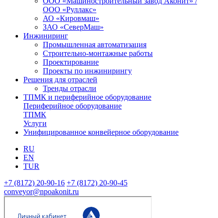
ООО «Машиностроительный завод Аконит» /
ООО «Руллакс»
АО «Кировмаш»
ЗАО «СеверМаш»
Инжиниринг
Промышленная автоматизация
Строительно-монтажные работы
Проектирование
Проекты по инжинирингу
Решения для отраслей
Тренды отрасли
ТПМК и периферийное оборудование
Периферийное оборудование
ТПМК
Услуги
Унифицированное конвейерное оборудование
RU
EN
TUR
+7 (8172) 20-90-16
+7 (8172) 20-90-45
conveyor@npoakonit.ru