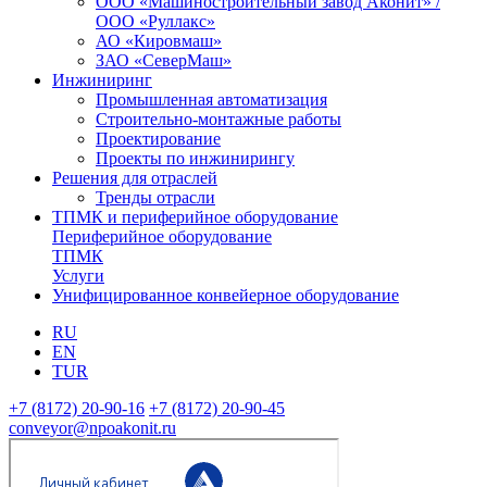
ООО «Машиностроительный завод Аконит» /
ООО «Руллакс»
АО «Кировмаш»
ЗАО «СеверМаш»
Инжиниринг
Промышленная автоматизация
Строительно-монтажные работы
Проектирование
Проекты по инжинирингу
Решения для отраслей
Тренды отрасли
ТПМК и периферийное оборудование
Периферийное оборудование
ТПМК
Услуги
Унифицированное конвейерное оборудование
RU
EN
TUR
+7 (8172) 20-90-16
+7 (8172) 20-90-45
conveyor@npoakonit.ru