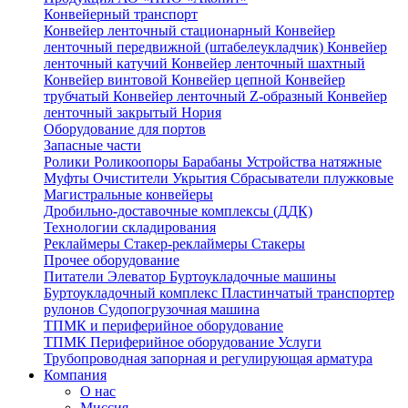
Конвейерный транспорт
Конвейер ленточный стационарный
Конвейер
ленточный передвижной (штабелеукладчик)
Конвейер
ленточный катучий
Конвейер ленточный шахтный
Конвейер винтовой
Конвейер цепной
Конвейер
трубчатый
Конвейер ленточный Z-образный
Конвейер
ленточный закрытый
Нория
Оборудование для портов
Запасные части
Ролики
Роликоопоры
Барабаны
Устройства натяжные
Муфты
Очистители
Укрытия
Сбрасыватели плужковые
Магистральные конвейеры
Дробильно-доставочные комплексы (ДДК)
Технологии складирования
Реклаймеры
Стакер-реклаймеры
Стакеры
Прочее оборудование
Питатели
Элеватор
Буртоукладочные машины
Буртоукладочный комплекс
Пластинчатый транспортер
рулонов
Судопогрузочная машина
ТПМК и периферийное оборудование
ТПМК
Периферийное оборудование
Услуги
Трубопроводная запорная и регулирующая арматура
Компания
О нас
Миссия