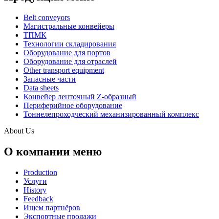
Belt conveyors
Магистральные конвейеры
ТПМК
Технологии складирования
Оборудование для портов
Оборудование для отраслей
Other transport equipment
Запасные части
Data sheets
Конвейер ленточный Z-образный
Периферийное оборудование
Тоннелепроходческий механизированный комплекс
About Us
О компании меню
Production
Услуги
History
Feedback
Ищем партнёров
Экспортные продажи