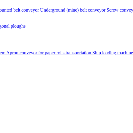
ounted belt conveyor
Underground (mine) belt conveyor
Screw conve
gonal ploughs
tem
Apron conveyor for paper rolls transportation
Ship loading machine