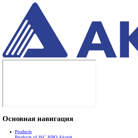
Основная навигация
Products
Products of JSC NPO Akonit