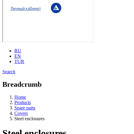
RU
EN
TUR
Search
Breadcrumb
Home
Products
Spare parts
Covers
Steel enclosures
Steel enclosures