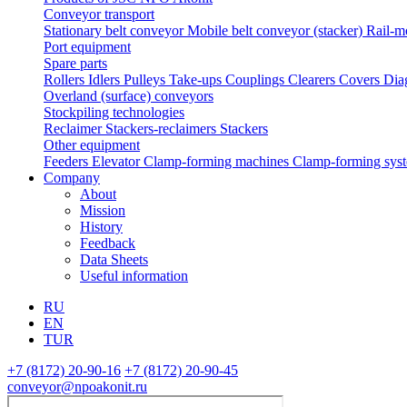
Conveyor transport
Stationary belt conveyor
Mobile belt conveyor (stacker)
Rail-m
Port equipment
Spare parts
Rollers
Idlers
Pulleys
Take-ups
Couplings
Clearers
Covers
Dia
Overland (surface) conveyors
Stockpiling technologies
Reclaimer
Stackers-reclaimers
Stackers
Other equipment
Feeders
Elevator
Clamp-forming machines
Clamp-forming sys
Company
About
Mission
History
Feedback
Data Sheets
Useful information
RU
EN
TUR
+7 (8172) 20-90-16
+7 (8172) 20-90-45
conveyor@npoakonit.ru