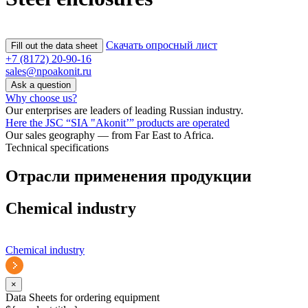
Скачать опросный лист
Fill out the data sheet
+7 (8172) 20-90-16
sales@npoakonit.ru
Ask a question
Why choose us?
Our enterprises are leaders of leading Russian industry.
Here the JSC “SIA "Akonit’” products are operated
Our sales geography — from Far East to Africa.
Technical specifications
Отрасли применения продукции
Chemical industry
Chemical industry
×
Data Sheets for ordering equipment