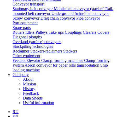
Conveyor transport
Stationary belt conveyor
Mobile belt conveyor (stacker)
Rail-
mounted belt conveyor
Underground (mine) belt conveyor
Screw conveyor
Drag chain conveyor
Pipe conveyor
Port equipment
Spare parts
Rollers
Idlers
Pulleys
Take-ups
Couplings
Clearers
Covers
Diagonal ploughs
Overland (surface) conveyors
Stockpiling technologies
Reclaimer
Stackers-reclaimers
Stackers
Other equipment
Feeders
Elevator
Clamp-forming machines
Clamp-forming
system
Apron conveyor for paper rolls transportation
Ship
loading machine
Company
About
Mission
History
Feedback
Data Sheets
Useful information
RU
EN