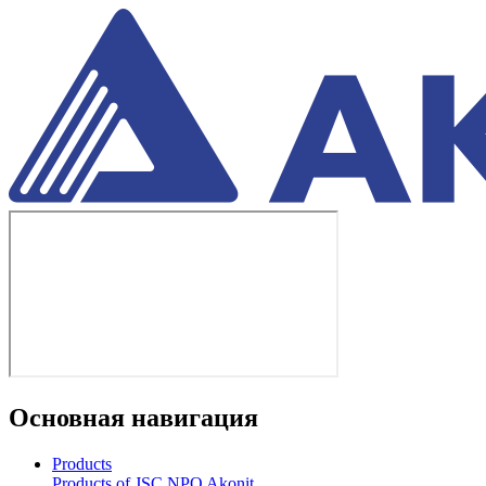
Основная навигация
Products
Products of JSC NPO Akonit