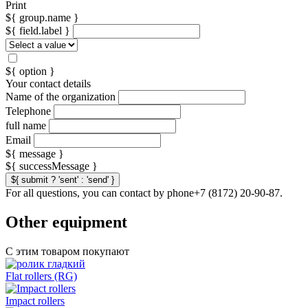
Print
${ group.name }
${ field.label }
${ option }
Your contact details
Name of the organization
Telephone
full name
Email
${ message }
${ successMessage }
${ submit ? 'sent' : 'send' }
For all questions, you can contact by phone+7 (8172) 20-90-87.
Other equipment
С этим товаром покупают
Flat rollers (RG)
Impact rollers