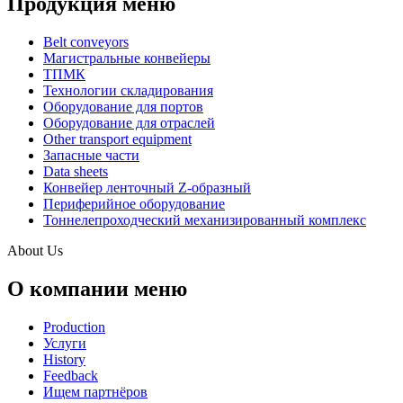
Продукция меню
Belt conveyors
Магистральные конвейеры
ТПМК
Технологии складирования
Оборудование для портов
Оборудование для отраслей
Other transport equipment
Запасные части
Data sheets
Конвейер ленточный Z-образный
Периферийное оборудование
Тоннелепроходческий механизированный комплекс
About Us
О компании меню
Production
Услуги
History
Feedback
Ищем партнёров