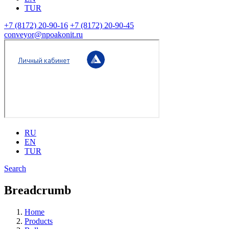
TUR
+7 (8172) 20-90-16
+7 (8172) 20-90-45
conveyor@npoakonit.ru
RU
EN
TUR
Search
Breadcrumb
Home
Products