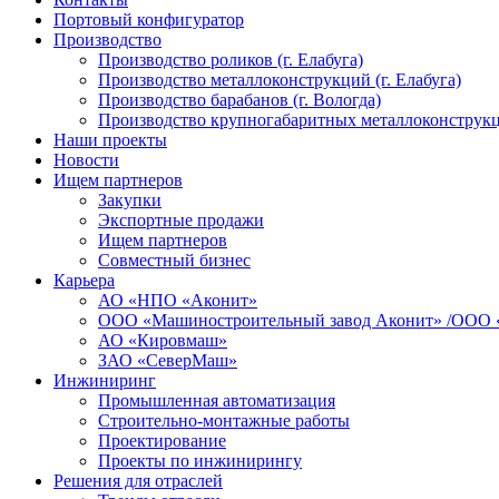
Портовый конфигуратор
Производство
Производство роликов (г. Елабуга)
Производство металлоконструкций (г. Елабуга)
Производство барабанов (г. Вологда)
Производство крупногабаритных металлоконструкц
Наши проекты
Новости
Ищем партнеров
Закупки
Экспортные продажи
Ищем партнеров
Совместный бизнес
Карьера
АО «НПО «Аконит»
ООО «Машиностроительный завод Аконит» /ООО 
АО «Кировмаш»
ЗАО «СеверМаш»
Инжиниринг
Промышленная автоматизация
Строительно-монтажные работы
Проектирование
Проекты по инжинирингу
Решения для отраслей