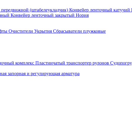
 передвижной (штабелеукладчик)
Конвейер ленточный катучий
азный
Конвейер ленточный закрытый
Нория
фты
Очистители
Укрытия
Сбрасыватели плужковые
дочный комплекс
Пластинчатый транспортер рулонов
Судопогру
ная запорная и регулирующая арматура