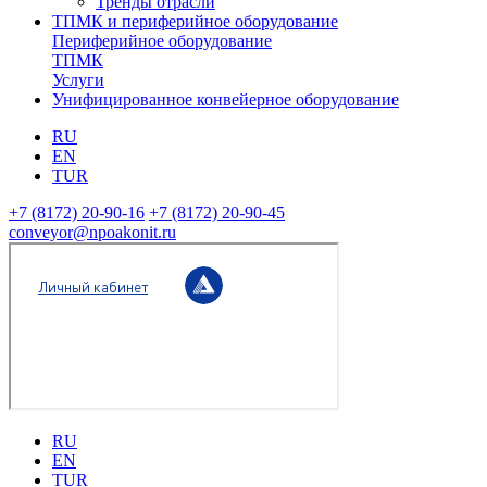
Тренды отрасли
ТПМК и периферийное оборудование
Периферийное оборудование
ТПМК
Услуги
Унифицированное конвейерное оборудование
RU
EN
TUR
+7 (8172) 20-90-16
+7 (8172) 20-90-45
conveyor@npoakonit.ru
RU
EN
TUR