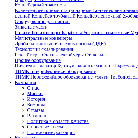
Конвейерный транспорт
Конвейер ленточный стационарный
Конвейер ленточный
цепной
Конвейер трубчатый
Конвейер ленточный Z-обр
Оборудование для портов
Запасные части
Ролики
Роликоопоры
Барабаны
Устройства натяжные
Му
Магистральные конвейеры
Дробильно-доставочные комплексы (ДДК)
Технологии складирования
Реклаймеры
Стакер-реклаймеры
Стакеры
Прочее оборудование
Питатели
Элеватор
Буртоукладочные машины
Буртоукла
ТПМК и периферийное оборудование
ТПМК
Периферийное оборудование
Услуги
Трубопровод
Компания
О нас
Миссия
История
Команда
Отзывы
Вакансии
Политика в области качества
Опросные листы
Полезная информация
Контакты