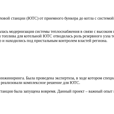
вой станции (ЮТС) от приемного бункера до котла с системой 
чалась модернизация системы теплоснабжения в связи с высоким
 топлива для котельной ЮТС отводилась роль резервного узла т
и находились под пристальным контролем властей региона.
нжиниринга. Была проведена экспертиза, в ходе котором специ
и реализовали комплексное решение для ЮТС.
станция была запущена вовремя. Данный проект – важный опыт 