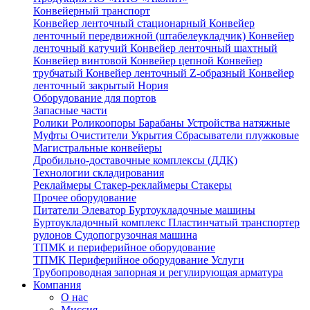
Конвейерный транспорт
Конвейер ленточный стационарный
Конвейер
ленточный передвижной (штабелеукладчик)
Конвейер
ленточный катучий
Конвейер ленточный шахтный
Конвейер винтовой
Конвейер цепной
Конвейер
трубчатый
Конвейер ленточный Z-образный
Конвейер
ленточный закрытый
Нория
Оборудование для портов
Запасные части
Ролики
Роликоопоры
Барабаны
Устройства натяжные
Муфты
Очистители
Укрытия
Сбрасыватели плужковые
Магистральные конвейеры
Дробильно-доставочные комплексы (ДДК)
Технологии складирования
Реклаймеры
Стакер-реклаймеры
Стакеры
Прочее оборудование
Питатели
Элеватор
Буртоукладочные машины
Буртоукладочный комплекс
Пластинчатый транспортер
рулонов
Судопогрузочная машина
ТПМК и периферийное оборудование
ТПМК
Периферийное оборудование
Услуги
Трубопроводная запорная и регулирующая арматура
Компания
О нас
Миссия