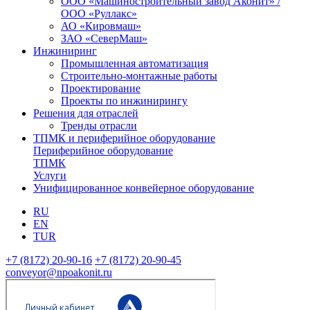
ООО «Машиностроительный завод Аконит» /
ООО «Руллакс»
АО «Кировмаш»
ЗАО «СеверМаш»
Инжиниринг
Промышленная автоматизация
Строительно-монтажные работы
Проектирование
Проекты по инжинирингу
Решения для отраслей
Тренды отрасли
ТПМК и периферийное оборудование
Периферийное оборудование
ТПМК
Услуги
Унифицированное конвейерное оборудование
RU
EN
TUR
+7 (8172) 20-90-16
+7 (8172) 20-90-45
conveyor@npoakonit.ru