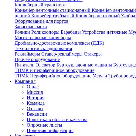
Конвейерный транспорт
Конвейер ленточный стационарный
Конвейер ленточный
цепной
Конвейер трубчатый
Конвейер ленточный Z-обр
Оборудование для портов
Запасные части
Ролики
Роликоопоры
Барабаны
Устройства натяжные
Му
Магистральные конвейеры
Дробильно-доставочные комплексы (ДДК)
Технологии складирования
Реклаймеры
Стакер-реклаймеры
Стакеры
Прочее оборудование
Питатели
Элеватор
Буртоукладочные машины
Буртоукла
ТПМК и периферийное оборудование
ТПМК
Периферийное оборудование
Услуги
Трубопровод
Компания
О нас
Миссия
История
Команда
Отзывы
Вакансии
Политика в области качества
Опросные листы
Полезная информация
Контакты