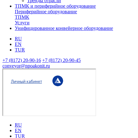
Тренды отрасли
ТПМК и периферийное оборудование
Периферийное оборудование
ТПМК
Услуги
Унифицированное конвейерное оборудование
RU
EN
TUR
+7 (8172) 20-90-16
+7 (8172) 20-90-45
conveyor@npoakonit.ru
RU
EN
TUR