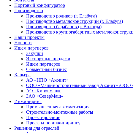
Портовый конфигуратор
Производство
Производство роликов (г. Елабуга)
Производство металлоконструкций (г. Елабуга)
Производство барабанов (г. Вологда)
Производство крупногабаритных металлоконструкц
Наши проекты
Новости
Ищем партнеров
Закупки
Экспортные продажи
Ищем партнеров
Совместный бизнес
Карьера
АО «НПО «Аконит»
ООО «Машиностроительный завод Аконит» /ООО 
АО «Кировмаш»
ЗАО «СеверМаш»
Инжиниринг
Промышленная автоматизация
Строительно-монтажные работы
Проектирование
Проекты по инжинирингу
Решения для отраслей