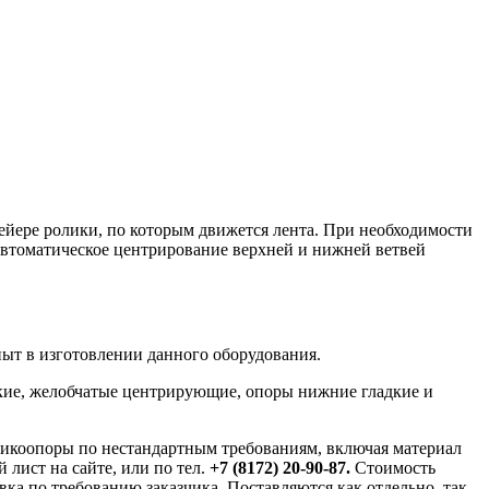
ейере ролики
, по которым движется лента. При необходимости
втоматическое центрирование верхней и нижней ветвей
ыт в изготовлении данного оборудования.
дкие, желобчатые центрирующие, опоры нижние гладкие и
ликоопоры по нестандартным требованиям, включая материал
 лист на сайте, или по тел.
+7 (8172) 20-90-87
.
Стоимость
ка по требованию заказчика. Поставляются как отдельно, так