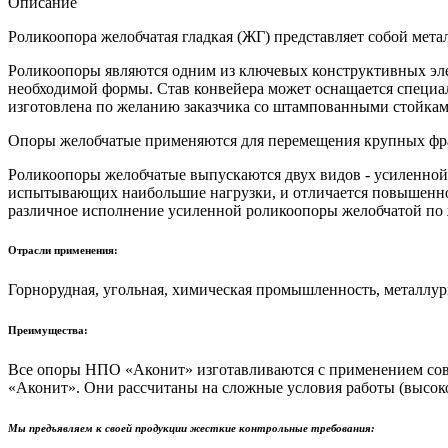
Описание
Роликоопора желобчатая гладкая (ЖГ) представляет собой
мета
Роликоопоры являются одним из ключевых конструктивных элем
необходимой формы.
Став конвейера может оснащается специ
изготовлена по желанию заказчика со штампованными стойками,
Опоры желобчатые применяются для перемещения крупных фракц
Роликоопоры желобчатые выпускаются двух видов - усиленной 
испытывающих наибольшие нагрузки, и отличается повышенной
различное исполнение усиленной роликоопоры желобчатой по 
Отрасли применения:
Горнорудная, угольная, химическая промышленность, металлур
Преимущества:
Все опоры НПО «Аконит» изготавливаются с применением совр
«Аконит». Они рассчитаны на сложные условия работы (высоко
Мы предъявляем к своей продукции жесткие контрольные требования: