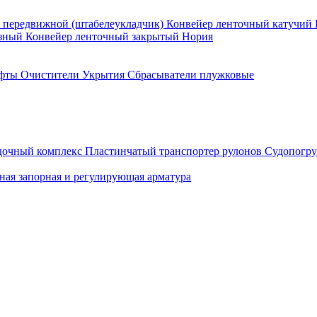
 передвижной (штабелеукладчик)
Конвейер ленточный катучий
азный
Конвейер ленточный закрытый
Нория
фты
Очистители
Укрытия
Сбрасыватели плужковые
дочный комплекс
Пластинчатый транспортер рулонов
Судопогру
ная запорная и регулирующая арматура