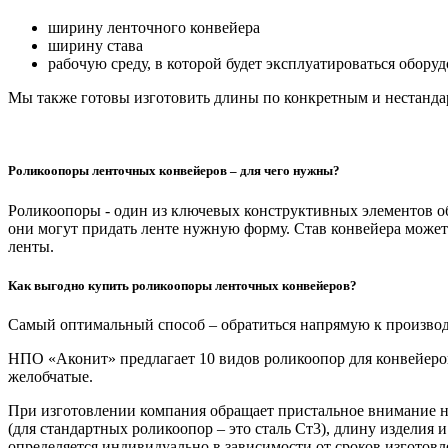
ширину ленточного конвейера
ширину става
рабочую среду, в которой будет эксплуатироваться оборуд
Мы также готовы изготовить длины по конкретным и нестанда
Роликоопоры ленточных конвейеров – для чего нужны?
Роликоопоры - один из ключевых конструктивных элементов
о
они могут придать ленте нужную форму. Став конвейера може
ленты.
Как выгодно
купить роликоопоры ленточных конвейеров
?
Самый оптимальный способ – обратиться напрямую к произв
НПО «Аконит» предлагает 10 видов роликоопор для
конвейеро
желобчатые.
При изготовлении компания обращает пристальное внимание н
(для стандартных роликоопор – это сталь Ст3), длину изделия и
определяется индивидуально в зависимости от сроков изготовл