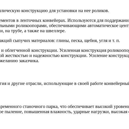
ллическую конструкцию для установки на нее роликов.
ентов в ленточных конвейерах. Используются для поддержания 
альными роликоопорами, обеспечивающими автоматическое цент
 на трубе, а также на швеллере.
ий сыпучих материалов: глины, песка, щебня, угля и т. п.
и облегченной конструкции. Усиленная конструкция роликоопор
 жесткостью и надежностью конструкции. Усиление конструкци
желанию заказчика.
гия и другие отрасли, использующие в своей работе конвейерны
еменного станочного парка, что обеспечивает высокий уровень
е пыление, повышенная влажность, ударные нагрузки, высокая с