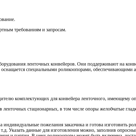
ование.
ртным требованиям и запросам.
борудования ленточных конвейеров
. Они поддерживают на
конв
т оснащается специальными роликоопорами, обеспечивающими а
одителю комплектующих для
конвейера ленточного
, имеющему оп
в ленточных стационарных
, в том числе опоры желобчатые гла
а индивидуальные пожелания заказчика и готова изготовить ро
 т.д. Указать данные для изготовления можно, заполнив опросный
ения и партии. В цену роликоопоры может быть включена достав