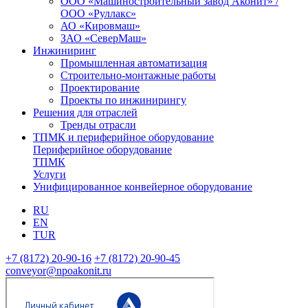
ООО «Машиностроительный завод Аконит» /
ООО «Руллакс»
АО «Кировмаш»
ЗАО «СеверМаш»
Инжиниринг
Промышленная автоматизация
Строительно-монтажные работы
Проектирование
Проекты по инжинирингу
Решения для отраслей
Тренды отрасли
ТПМК и периферийное оборудование
Периферийное оборудование
ТПМК
Услуги
Унифицированное конвейерное оборудование
RU
EN
TUR
+7 (8172) 20-90-16
+7 (8172) 20-90-45
conveyor@npoakonit.ru