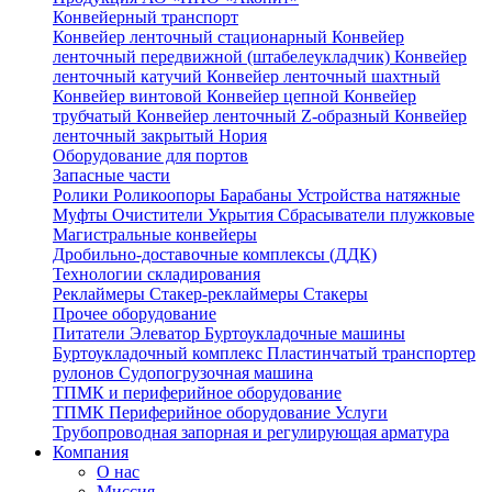
Конвейерный транспорт
Конвейер ленточный стационарный
Конвейер
ленточный передвижной (штабелеукладчик)
Конвейер
ленточный катучий
Конвейер ленточный шахтный
Конвейер винтовой
Конвейер цепной
Конвейер
трубчатый
Конвейер ленточный Z-образный
Конвейер
ленточный закрытый
Нория
Оборудование для портов
Запасные части
Ролики
Роликоопоры
Барабаны
Устройства натяжные
Муфты
Очистители
Укрытия
Сбрасыватели плужковые
Магистральные конвейеры
Дробильно-доставочные комплексы (ДДК)
Технологии складирования
Реклаймеры
Стакер-реклаймеры
Стакеры
Прочее оборудование
Питатели
Элеватор
Буртоукладочные машины
Буртоукладочный комплекс
Пластинчатый транспортер
рулонов
Судопогрузочная машина
ТПМК и периферийное оборудование
ТПМК
Периферийное оборудование
Услуги
Трубопроводная запорная и регулирующая арматура
Компания
О нас
Миссия