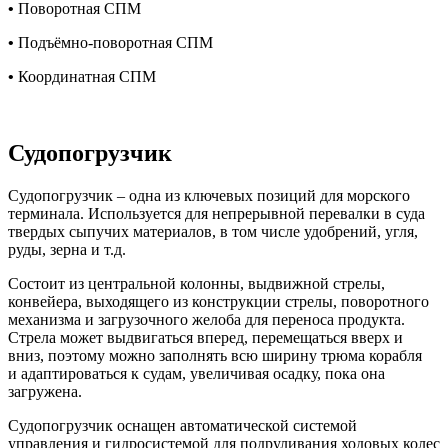
•
Поворотная СПМ
•
Подъёмно-поворотная СПМ
•
Координатная СПМ
Судопогрузчик
Судопогрузчик – одна из ключевых позиций для морского
терминала. Используется для непрерывной перевалки в суда
твердых сыпучих материалов, в том числе удобрений, угля,
руды, зерна и т.д.
Состоит из центральной колонны, выдвижной стрелы,
конвейера,
выходящего из конструкции стрелы, поворотного
механизма и загрузочного
желоба для переноса продукта.
Стрела может выдвигаться вперед, перемещаться
вверх и
вниз, поэтому можно заполнять всю ширину трюма корабля
и
адаптироваться к судам, увеличивая осадку, пока она
загружена.
Судопогрузчик оснащен автоматической системой
управления и гидросистемой для подруливания ходовых колес