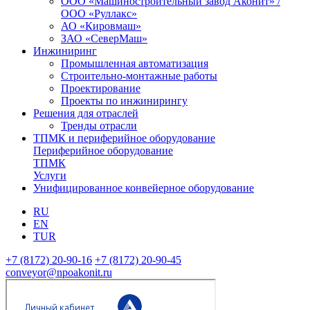
ООО «Машиностроительный завод Аконит» /
ООО «Руллакс»
АО «Кировмаш»
ЗАО «СеверМаш»
Инжиниринг
Промышленная автоматизация
Строительно-монтажные работы
Проектирование
Проекты по инжинирингу
Решения для отраслей
Тренды отрасли
ТПМК и периферийное оборудование
Периферийное оборудование
ТПМК
Услуги
Унифицированное конвейерное оборудование
RU
EN
TUR
+7 (8172) 20-90-16
+7 (8172) 20-90-45
conveyor@npoakonit.ru