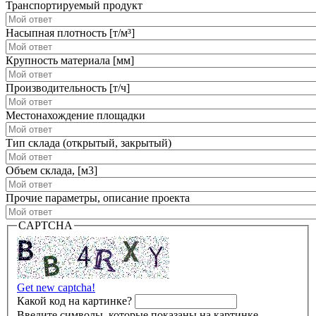
Транспортируемый продукт
Насыпная плотность [т/м³]
Крупность материала [мм]
Производительность [т/ч]
Местонахождение площадки
Тип склада (открытый, закрытый)
Объем склада, [м3]
Прочие параметры, описание проекта
CAPTCHA
Get new captcha!
Какой код на картинке?
Введите символы, которые показаны на картинке.