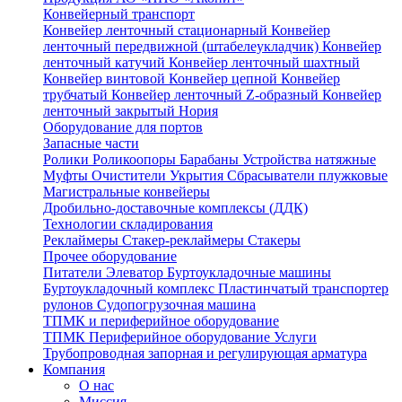
Конвейерный транспорт
Конвейер ленточный стационарный
Конвейер
ленточный передвижной (штабелеукладчик)
Конвейер
ленточный катучий
Конвейер ленточный шахтный
Конвейер винтовой
Конвейер цепной
Конвейер
трубчатый
Конвейер ленточный Z-образный
Конвейер
ленточный закрытый
Нория
Оборудование для портов
Запасные части
Ролики
Роликоопоры
Барабаны
Устройства натяжные
Муфты
Очистители
Укрытия
Сбрасыватели плужковые
Магистральные конвейеры
Дробильно-доставочные комплексы (ДДК)
Технологии складирования
Реклаймеры
Стакер-реклаймеры
Стакеры
Прочее оборудование
Питатели
Элеватор
Буртоукладочные машины
Буртоукладочный комплекс
Пластинчатый транспортер
рулонов
Судопогрузочная машина
ТПМК и периферийное оборудование
ТПМК
Периферийное оборудование
Услуги
Трубопроводная запорная и регулирующая арматура
Компания
О нас
Миссия