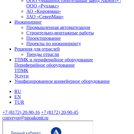
ООО «Машиностроительный завод Аконит» /
ООО «Руллакс»
АО «Кировмаш»
ЗАО «СеверМаш»
Инжиниринг
Промышленная автоматизация
Строительно-монтажные работы
Проектирование
Проекты по инжинирингу
Решения для отраслей
Тренды отрасли
ТПМК и периферийное оборудование
Периферийное оборудование
ТПМК
Услуги
Унифицированное конвейерное оборудование
RU
EN
TUR
+7 (8172) 20-90-16
+7 (8172) 20-90-45
conveyor@npoakonit.ru