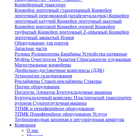
Конвейерный транспорт
Конвейер ленточный стационарный
Конвейер
ленточный передвижной (штабелеукладчик)
Конвейер
ленточный катучий
Конвейер ленточный шахтный
Конвейер винтовой
Конвейер цепной
Конвейер
трубчатый
Конвейер ленточный Z-образный
Конвейер
ленточный закрытый
Нория
Оборудование для портов
Запасные части
Ролики
Роликоопоры
Барабаны
Устройства натяжные
Муфты
Очистители
Укрытия
Сбрасыватели плужковые
Магистральные конвейеры
Дробильно-доставочные комплексы (ДДК)
Технологии складирования
Реклаймеры
Стакер-реклаймеры
Стакеры
Прочее оборудование
Питатели
Элеватор
Буртоукладочные машины
Буртоукладочный комплекс
Пластинчатый транспортер
рулонов
Судопогрузочная машина
ТПМК и периферийное оборудование
ТПМК
Периферийное оборудование
Услуги
Трубопроводная запорная и регулирующая арматура
Компания
О нас
Миссия